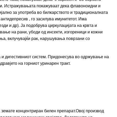
уси. Истражувањата покажуваат дека флавоноидни и
ијално за употреба во билкарството и традиционалната
 антидепресив , го засилува имунитетот. Има
зди и др). Ја подобрува циркулацијата на крвта и
вање на рани, убоди од инсекти, изгореници и кожни
а, вклучувајќи рак, нарушувања поврзани со
а и дигестивниот систем. Придонесува во одржување на
дравјето на горниот уринарен тракт.
а земате концентриран билен препарат.Овој производ