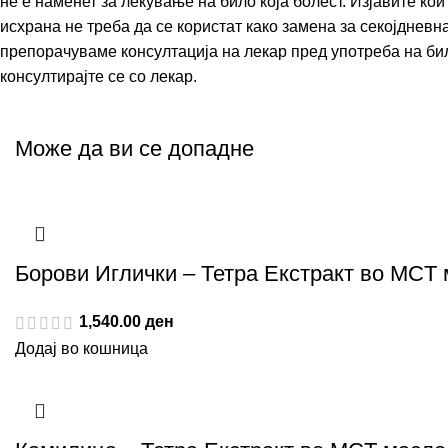
не е наменет за лекување на било која болест. Изјавите к
исхрана не треба да се користат како замена за секојднев
препорачуваме консултација на лекар пред употреба на било
консултирајте се со лекар.
Може да ви се допадне
Борови Иглички – Тетра Екстракт во MCT
1,540.00
ден
Додај во кошница