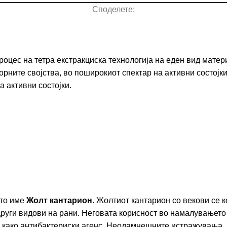
Споделете:
оцес на тетра екстракциска технологија на еден вид матери
орните својства, во поширокиот спектар на активни состојк
а активни состојки.
ото име
Жолт кантарион.
Жолтиот кантарион со векови се к
руги видови на рани. Неговата корисност во намалувањето 
и како антибактериски агенс. Неодамнешните истражувања, 