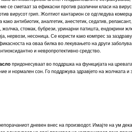
еме се сметаат за ефикасни против различни класи на вир
отив вирусот грип. Жолтиот кантарион се одгледува комерц
ако антибиотик, аналгетик, анестетик, седатив, релаксант,
 жолчка, стомак, бубрези, уринарни патишта, ендокрини жле
а, нервози, несоница. Се користи како компрес за заздраву
касноста на оваа билка во лекувањето на други заболувањ
 антиоксидантно и невропротективно средство.
масло
придонесуваат во поддршка на функцијата на цреват
ие и нормален сон. Го поддржува здравјето на жолчката и з
репорачаниот дневен внес на производот. Имајте на ум дек