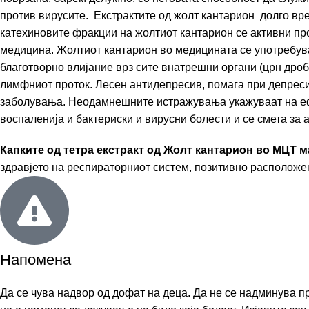
против вирусите. Екстрактите од жолт кантарион долго вр
катехиновите фракции на жолтиот кантарион се активни пр
медицина. Жолтиот кантарион во медицината се употребува к
благотворно влијание врз сите внатрешни органи (црн дроб,
лимфниот проток. Лесен антидепресив, помага при депресиј
заболувања. Неодамнешните истражувања укажуваат на ефи
воспаленија и бактериски и вирусни болести и се смета за
Капките од тетра екстракт од Жолт кантарион во МЦТ 
здравјето на респираторниот систем, позитивно расположен
Напомена
Да се чува надвор од дофат на деца. Да не се надминува п