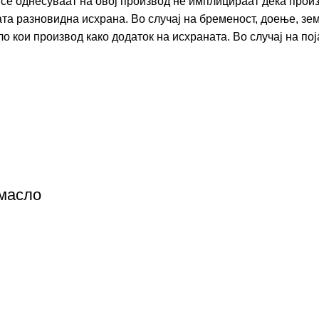
ои се однесуваат на овој производ не имплицираат дека про
ната разновидна исхрана. Во случај на бременост, доење, з
 кои производ како додаток на исхраната. Во случај на пој
 масло