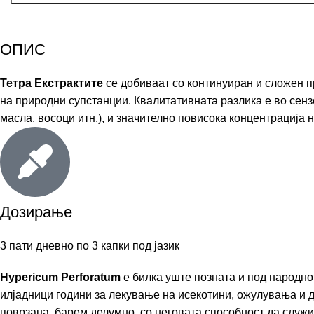
ОПИС
Тетра Екстрактите
се добиваат со континуиран и сложен пр
на природни супстанции. Квалитативната разлика е во сенз
масла, восоци итн.), и значително повисока концентрација н
Дозирање
3 пати дневно по 3 капки под јазик
Hypericum Perforatum
е билка уште позната и под народн
илјадници години за лекување на исекотини, ожулувања и д
поврзана, барем делумно, со неговата способност да служ