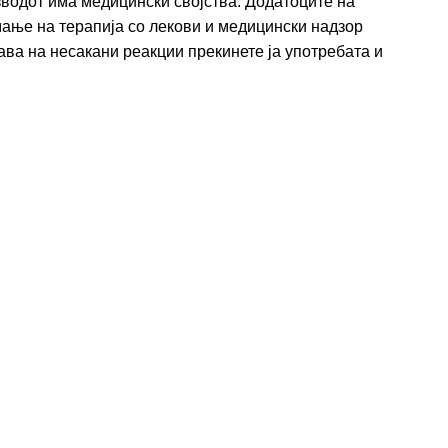
изводот има медицински својства. Додатоците на
емање на терапија со лекови и медицински надзор
ава на несакани реакции прекинете ја употребата и