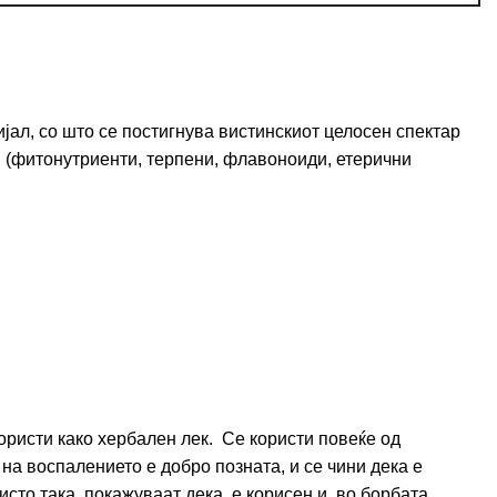
јал, со што се постигнува вистинскиот целосен спектар
и (фитонутриенти, терпени, флавоноиди, етерични
ористи како хербален лек. Се користи повеќе од
на воспалението е добро позната, и се чини дека е
исто така, покажуваат дека е корисен и во борбата