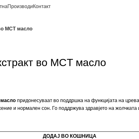
тна
Производи
Контакт
во MCT масло
кстракт во MCT масло
Т масло
придонесуваат во поддршка на функцијата на црева
ение и нормален сон. Го поддржува здравјето на жолчката и
ДОДАЈ ВО КОШНИЦА