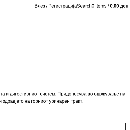
Влез / Регистрација
Search
0
items
/
0.00
ден
та и дигестивниот систем. Придонесува во одржување на
 здравјето на горниот уринарен тракт.