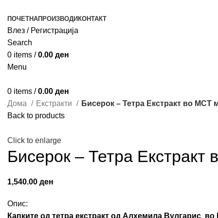
ПОЧЕТНА
ПРОИЗВОДИ
КОНТАКТ
Влез / Регистрација
Search
0
items
/
0.00
ден
Menu
0
items
/
0.00
ден
Дома
Екстракти
Бисерок – Тетра Екстракт во MCT 
Back to products
Click to enlarge
Бисерок – Тетра Екстракт
1,540.00
ден
Опис:
Капките од тетра екстракт од Алхемила Вулгарис в