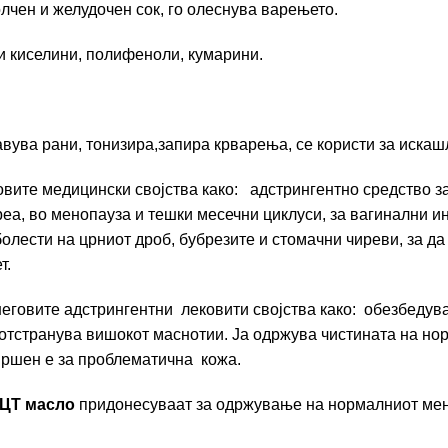
лчен и желудочен сок, го олеснува варењето.
и киселини, полифеноли, кумарини.
авува рани, тонизира,запира крварења, се користи за искаш
вите медицински својства како: адстрингентно средство за
ареа, во менопауза и тешки месечни циклуси, за вагинални 
олести на црниот дроб, бубрезите и стомачни чиреви, за да 
т.
неговите адстрингентни лековити својства како: oбезбедув
и отстранува вишокот маснотии. Ја одржува чистината на но
вршен е за проблематична кожа.
МЦТ масло
придонесуваат за одржување на нормалниот мен