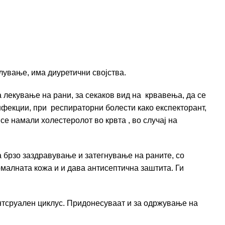
лување, има диуретични својства.
 лекување на рани, за секаков вид на крвавења, да се
инфекции, при респираторни болести како експекторант,
се намали холестеролот во крвта , во случај на
а брзо заздравување и затегнување на раните, со
рмалната кожа и и дава антисептична заштита. Ги
тсруален циклус. Придонесуваат и за одржување на