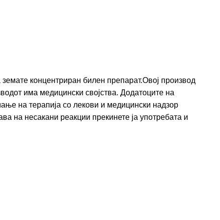
а земате концентриран билен препарат.Овој производ
изводот има медицински својства. Додатоците на
емање на терапија со лекови и медицински надзор
ава на несакани реакции прекинете ја употребата и