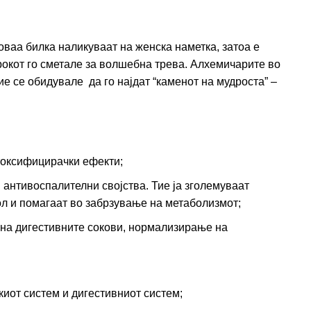
оваа билка наликуваат на женска наметка, затоа е
рокот го сметале за волшебна трева. Алхемичарите во
ие се обидувале да го најдат “каменот на мудроста” –
токсифицирачки ефекти;
 антивоспалителни својства. Тие ја зголемуваат
ол и помагаат во забрзување на метаболизмот;
 на дигестивните сокови, нормализирање на
иот систем и дигестивниот систем;