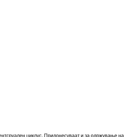
нтсруален циклус. Придонесуваат и за одржување на