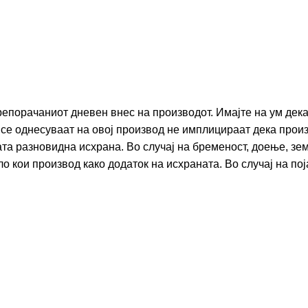
репорачаниот дневен внес на производот. Имајте на ум дек
ои се однесуваат на овој производ не имплицираат дека про
ната разновидна исхрана. Во случај на бременост, доење, з
 кои производ како додаток на исхраната. Во случај на пој