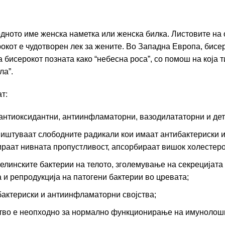
одното име женска наметка или женска билка. Листовите на 
окот е чудотворен лек за жените. Во Западна Европа, бисе
 бисерокот позната како “небесна роса”, со помош на која т
ла”.
т:
 антиоксидантни, антиинфламаторни, вазодилататорни и де
ништуваат слободните радикали кои имаат антибактериски и
лираат нивната пропустливост, апсорбираат вишок холестер
линските бактерии на телото, зголемување на секрецијата
и репродукција на патогени бактерии во цревата;
бактериски и антиинфламаторни својства;
ство е неопходно за нормално функционирање на имунолошк