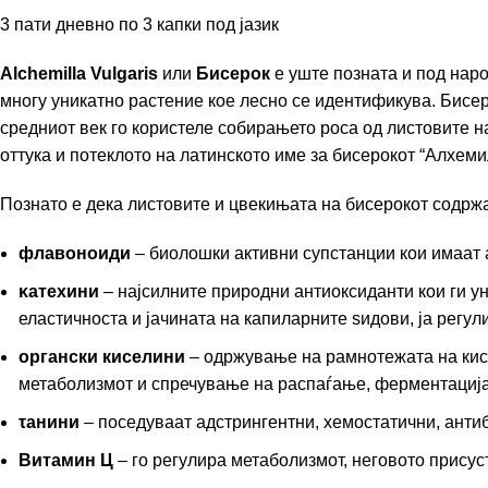
3 пати дневно по 3 капки под јазик
Alchemilla Vulgaris
или
Бисерок
е уште позната и под нар
многу уникатно растение кое лесно се идентификува. Бисер
средниот век го користеле собирањето роса од листовите на
оттука и потеклото на латинското име за бисерокот “Алхеми
Познато е дека листовите и цвекињата на бисерокот содржа
флавоноиди
– биолошки активни супстанции кои имаат
κатехини
– најсилните природни антиоксиданти кои ги у
еластичноста и јачината на капиларните ѕидови, ја регу
органски киселини
– одржување на рамнотежата на кисе
метаболизмот и спречување на распаѓање, ферментација 
τанини
– поседуваат адстрингентни, хемостатични, анти
Витамин Ц
– го регулира метаболизмот, неговото прису