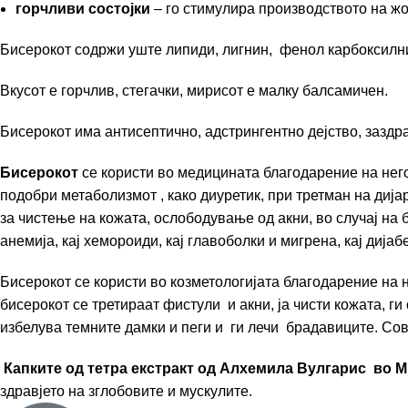
горчливи состојки
– го стимулира производството на жо
Бисерокот содржи уште липиди, лигнин, фенол карбоксилн
Вкусот е горчлив, стегачки, мирисот е малку балсамичен.
Бисерокот има антисептично, адстрингентно дејство, заздр
Бисерокот
се користи во медицината благодарение на него
подобри метаболизмот , како диуретик, при третман на диј
за чистење на кожата, ослободување од акни, во случај на б
анемија, кај хемороиди, кај главоболки и мигрена, кај дијабе
Бисерокот се користи во козметологијата благодарение на 
бисерокот се третираат фистули и акни, ја чисти кожата, г
избелува темните дамки и пеги и ги лечи брадавиците. Со
Капките од тетра екстракт од Алхемила Вулгарис во 
здравјето на зглобовите и мускулите.