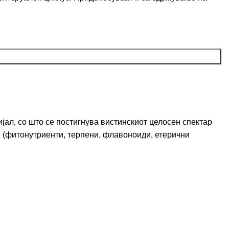
јал, со што се постигнува вистинскиот целосен спектар
и (фитонутриенти, терпени, флавоноиди, етерични