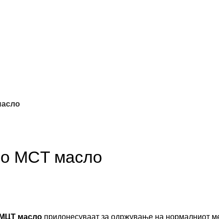
масло
 во MCT масло
о МЦТ масло
придонесуваат за одржување на нормалниот ме