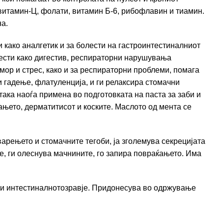
 витамин-Ц, фолати, витамин Б-6, рибофлавин и тиамин.
а.
и како аналгетик и за болести на гастроинтестиналниот
олести како дигестив, респираторни нарушувања
мор и стрес, како и за респираторни проблеми, помага
и гадење, флатуленција, и ги релаксира стомачни
така наоѓа примена во подготовката на паста за заби и
ањето, дерматитисот и коските. Маслото од мента се
арењето и стомачните тегоби, ја зголемува секрецијата
е, ги олеснува мачнините, го запира повраќањето. Има
 и интестиналнотозравје. Придонесува во одржување