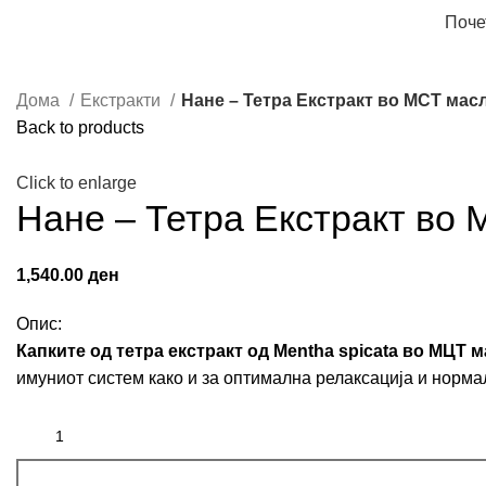
Поче
Дома
Екстракти
Нане – Тетра Екстракт во MCT мас
Back to products
Click to enlarge
Нане – Тетра Екстракт во
1,540.00
ден
Опис:
Капките од тетра екстракт од Mentha spicata во МЦТ 
имуниот систем како и за оптимална релаксација и норма