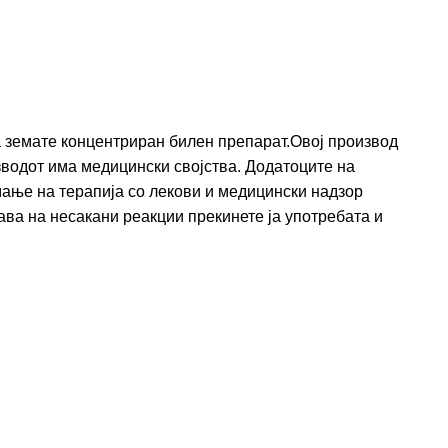
а земате концентриран билен препарат.Овој производ
изводот има медицински својства. Додатоците на
емање на терапија со лекови и медицински надзор
ава на несакани реакции прекинете ја употребата и