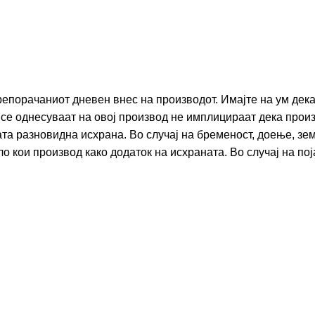
репорачаниот дневен внес на производот. Имајте на ум дек
ои се однесуваат на овој производ не имплицираат дека про
ната разновидна исхрана. Во случај на бременост, доење, з
 кои производ како додаток на исхраната. Во случај на пој