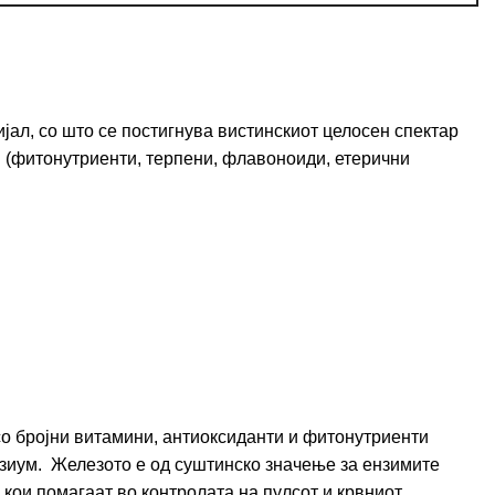
јал, со што се постигнува вистинскиот целосен спектар
и (фитонутриенти, терпени, флавоноиди, етерични
со бројни витамини, антиоксиданти и фитонутриенти
незиум. Железото е од суштинско значење за ензимите
 кои помагаат во контролата на пулсот и крвниот