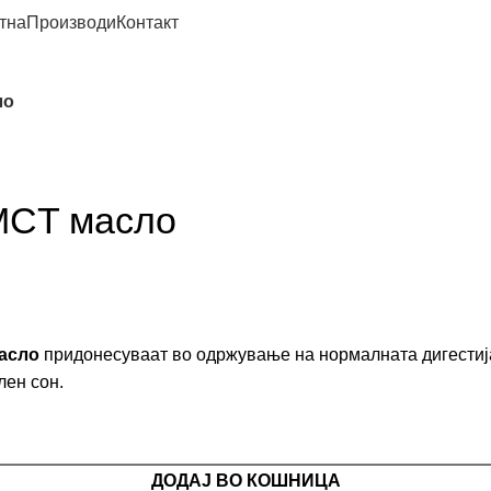
тна
Производи
Контакт
ло
 MCT масло
масло
придонесуваат во одржување на нормалната дигестиј
лен сон.
ДОДАЈ ВО КОШНИЦА