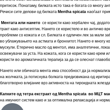
притисок. Понатаму, билката исто така е богата со многу а
Речиси сите делови од билката
Mentha spicata
наоѓаат прим
Ментата
или нането
се користи како хербален чај, додат
тракт како антисептик. Нането се користело и во античко 
проблеми со кожата и сл. Билката е одличен лек за мали з
во ублажувањето на астмата и бронхитот. Нането е многу к
мускули. Етерично масло од ментол, има аналгетични, локал
освежувачи за уста. На кожата, кога се користи како крем 
користи во ароматичната терапија за да се олеснат главобо
Нането или обичната мента има способност да ја нормализи
на жолчката, ја потиснува болката предизвикана од иритир
благотворно влијание врз активноста на тироидната жлезда
Капките од тетра екстракт од Mentha spicata
во МЦТ ма
на имуниот систем како и за оптимална релаксација и норм