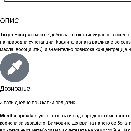
ОПИС
Тетра Екстрактите
се добиваат со континуиран и сложен пр
на природни супстанции. Квалитативната разлика е во сенз
масла, восоци итн.), и значително повисока концентрација н
Дозирање
3 пати дневно по 3 капки под јазик
Mentha spicata
е уште позната и под народното име
нане
и
корисни за здравјето. Билковите делови на нането се бога
во клеточниот метаболизам и синтезата на хемоглобин. Кал