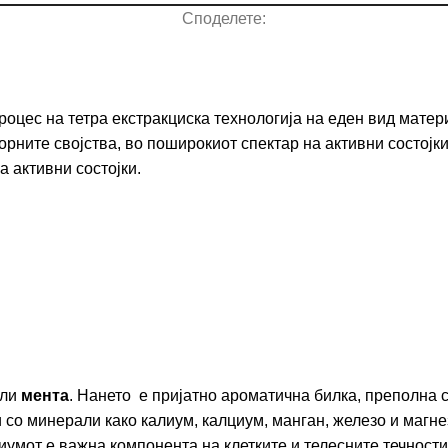
Споделете:
оцес на тетра екстракциска технологија на еден вид матери
орните својства, во поширокиот спектар на активни состојк
а активни состојки.
ли
мента
. Нането е пријатно ароматична билка, преполна 
ти со минерали како калиум, калциум, манган, железо и маг
иумот е важна компонента на клетките и телесните течности