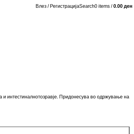
Влез / Регистрација
Search
0
items
/
0.00
ден
а и интестиналнотозравје. Придонесува во одржување на