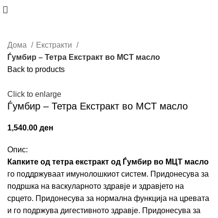
Дома
Екстракти
Ѓумбир – Тетра Екстракт во MCT масло
Back to products
Click to enlarge
Ѓумбир – Тетра Екстракт во MCT масло
1,540.00
ден
Опис:
Капките од тетра екстракт од Ѓумбир во МЦТ масло
го поддржуваат имунолошкиот систем. Придонесува за
подршка на васкуларното здравје и здравјето на
срцето. Придонесува за нормална функција на цревата
и го подржува дигестивното здравје. Придонесува за