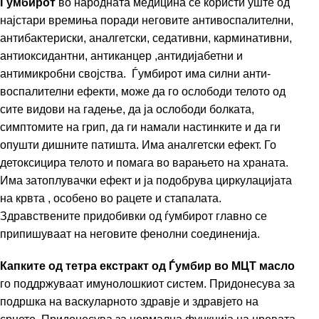
Ѓумбирот
во народната медицина се користи уште од
најстари времиња поради неговите антивоспалителни,
антибактериски, аналгетски, седативни, карминативни,
антиоксидантни, антиканцер ,антидијабетни и
антимикробни својства. Ѓумбирот има силни анти-
воспалителни ефекти, може да го ослободи телото од
сите видови на гадење, да ја ослободи болката,
симптомите на грип, да ги намали настинките и да ги
опушти дишните патишта. Има аналгетски ефект. Го
детоксицира телото и помага во варањето на храната.
Има затоплувачки ефект и ја подобрува циркулацијата
на крвта , особено во рацете и стапалата.
Здравствените придобивки од ѓумбирот главно се
припишуваат на неговите фенолни соединенија.
Капките од тетра екстракт од Ѓумбир во МЦТ масло
го поддржуваат имунолошкиот систем. Придонесува за
подршка на васкуларното здравје и здравјето на