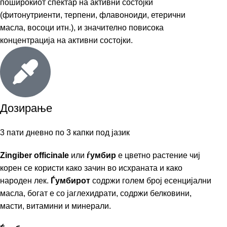
поширокиот спектар на активни состојки
(фитонутриенти, терпени, флавоноиди, етерични
масла, восоци итн.), и значително повисока
концентрација на активни состојки.
Дозирање
3 пати дневно по 3 капки под јазик
Zingiber officinale
или
ѓумбир
е цветно растение чиј
корен се користи како зачин во исхраната и како
народен лек.
Ѓумбирот
содржи голем број есенцијални
масла, богат е со јаглехидрати, содржи белковини,
масти, витамини и минерали.