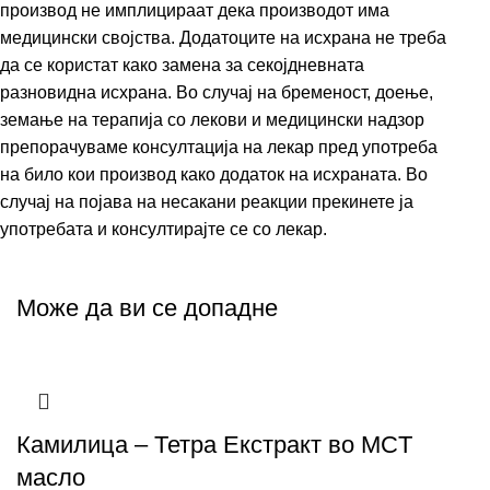
производ не имплицираат дека производот има
медицински својства. Додатоците на исхрана не треба
да се користат како замена за секојдневната
разновидна исхрана. Во случај на бременост, доење,
земање на терапија со лекови и медицински надзор
препорачуваме консултација на лекар пред употреба
на било кои производ како додаток на исхраната. Во
случај на појава на несакани реакции прекинете ја
употребата и консултирајте се со лекар.
Може да ви се допадне
Камилица – Тетра Екстракт во MCT
масло