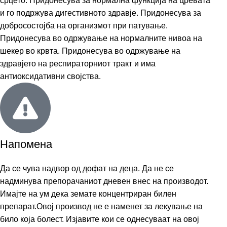
срцето. Придонесува за нормална функција на цревата
и го подржува дигестивното здравје. Придонесува за
добросостојба на организмот при патување.
Придонесува во одржување на нормалните нивоа на
шекер во крвта. Придонесува во одржување на
здравјето на респираторниот тракт и има
антиоксидативни својства.
Напомена
Да се чува надвор од дофат на деца. Да не се
надминува препорачаниот дневен внес на производот.
Имајте на ум дека земате концентриран билен
препарат.Овој производ не е наменет за лекување на
било која болест. Изјавите кои се однесуваат на овој